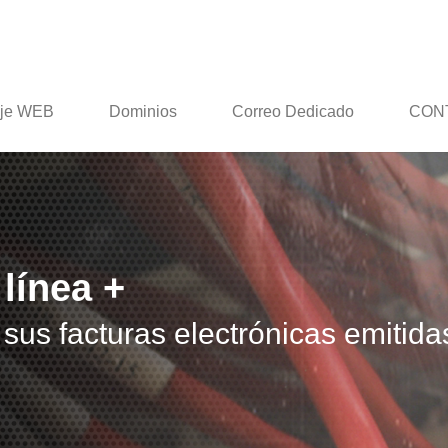
je WEB
Dominios
Correo Dedicado
CON
ínea +
us facturas electrónicas emitidas